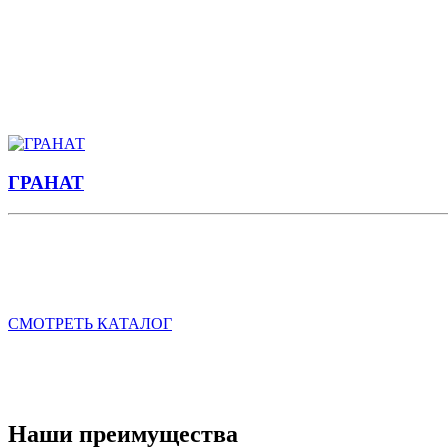
ПРЕДЛАГАЕМ:
Приводы замка двери (актуаторы)
Комплекты ЦЗ (CDL)
Сирены
Модули обхода штатного иммобилайзера
Электростеклоподъёмники
ГРАНАТ
Мы предлагаем всю линейку электрических стеклоподъемников
двери транспортного средства. Наша продукция была неодно
"Гранат" - это повышенная надежность, удобство монтажа и ко
СМОТРЕТЬ КАТАЛОГ
ПРЕДЛАГАЕМ:
Электростеклоподъёмники
Наши преимущества