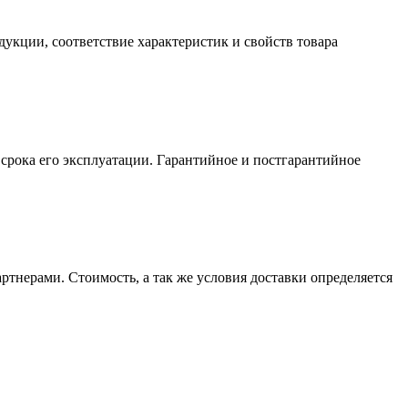
кции, соответствие характеристик и свойств товара
 срока его
эксплуатации. Гарантийное и постгарантийное
тнерами. Стоимость, а так же условия доставки определяется
удования для автомобилей, интернет-магазинами и точками
ное и негарантийное обслуживание и перспективы совместного