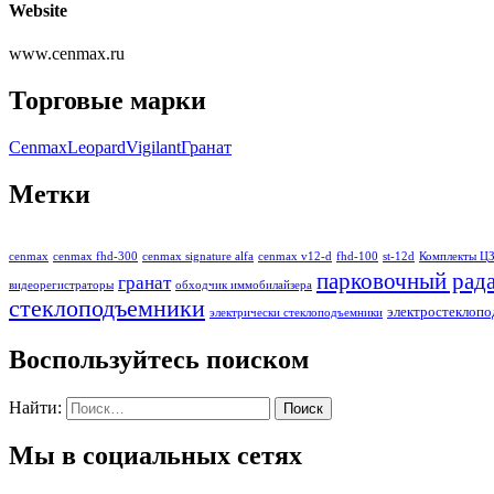
Website
www.cenmax.ru
Торговые марки
Cenmax
Leopard
Vigilant
Гранат
Метки
cenmax
cenmax fhd-300
cenmax signature alfa
cenmax v12-d
fhd-100
st-12d
Комплекты Ц
парковочный рад
гранат
видеорегистраторы
обходчик иммобилайзера
стеклоподъемники
электростеклоп
электрически стеклоподъемники
Воспользуйтесь поиском
Найти:
Мы в социальных сетях