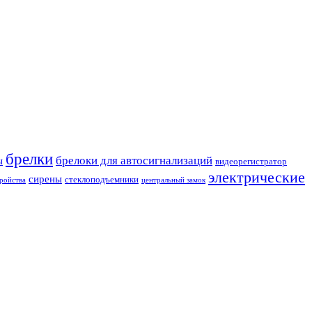
брелки
брелоки для автосигнализаций
ы
видеорегистратор
электрические
сирены
стеклоподъемники
ройства
центральный замок