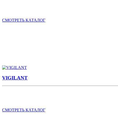
Бренд
LEOPARD
– имеет широкую ассортиментную линию авт
автосигнализации
LEOPARD
имеют сертификаты качества и п
СМОТРЕТЬ КАТАЛОГ
ПРЕДЛАГАЕМ:
Двунаправленные сигнализации
Однонаправленные сигнализации
Брелоки для сигнализаций
Парковочные радары
VIGILANT
VIGILANT
- большой выбор дополнительного электрооборудов
приводы замков дверей (актуаторы),комплекты центрального за
СМОТРЕТЬ КАТАЛОГ