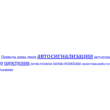
автосигнализации
Приводы замка двери
актуатор
З
ар
парктроник
радар-детекторы
радар-детектор
сигнатурные комбо-уст
одъемники