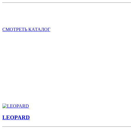
Бренд
CENMAX
– имеет широкую ассортиментную линию авт
Предлагаемые нами автосигнализации
CENMAX
имеют сертиф
СМОТРЕТЬ КАТАЛОГ
ПРЕДЛАГАЕМ:
Автосигнализации без обратной связи
Автосигнализации с обратной связью
Автосигнализации с автозапуском
Автосигнализации с диалоговым кодом
Брелоки - пейджеры для автосигнализаций
Парковочные радары
Радар детекторы
Модули управления стеклоподъёмниками
LEOPARD