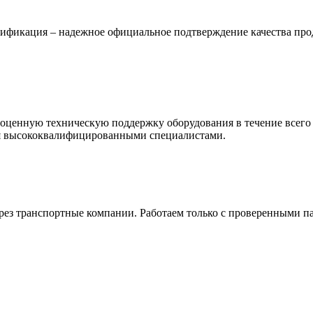
фикация – надежное официальное подтверждение качества проду
ноценную техническую поддержку оборудования в течение всего
ся высококвалифицированными специалистами.
ез транспортные компании. Работаем только с проверенными пар
ые центры. Будем рады взаимодействовать с поставщиками обор
дных условиях, внимательный и качественный сервис, гарантий