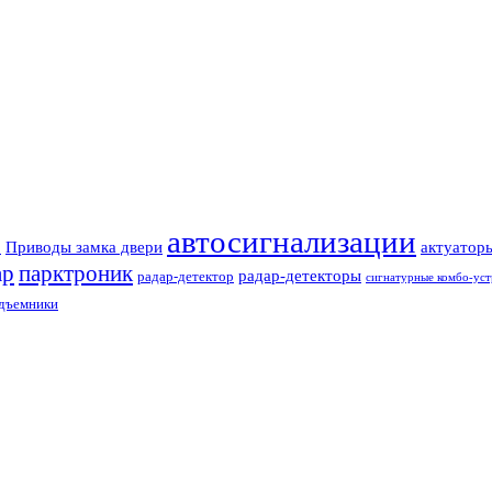
автосигнализации
Приводы замка двери
актуатор
З
ар
парктроник
радар-детекторы
радар-детектор
сигнатурные комбо-уст
одъемники