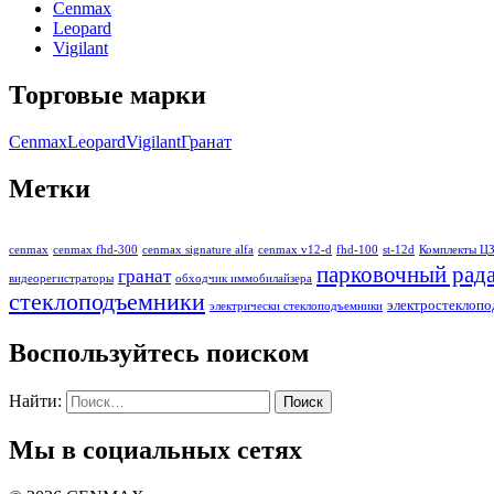
Cenmax
Leopard
Vigilant
Торговые марки
Cenmax
Leopard
Vigilant
Гранат
Метки
cenmax
cenmax fhd-300
cenmax signature alfa
cenmax v12-d
fhd-100
st-12d
Комплекты Ц
парковочный рад
гранат
видеорегистраторы
обходчик иммобилайзера
стеклоподъемники
электростеклоп
электрически стеклоподъемники
Воспользуйтесь поиском
Найти:
Мы в социальных сетях