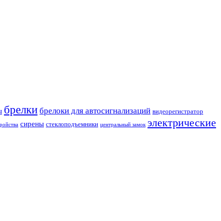
брелки
брелоки для автосигнализаций
ы
видеорегистратор
электрические
сирены
стеклоподъемники
ройства
центральный замок