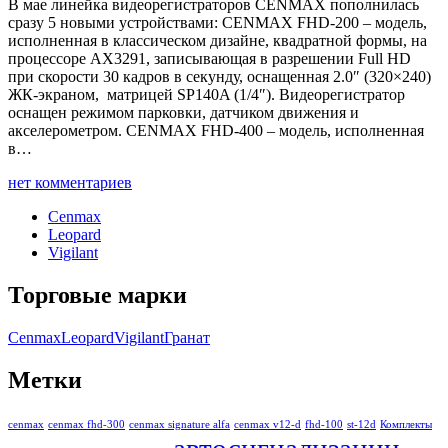
В мае линейка видеорегистраторов CENMAX пополнилась
сразу 5 новыми устройствами: CENMAX FHD-200 – модель,
исполненная в классическом дизайне, квадратной формы, на
процессоре AX3291, записывающая в разрешении Full HD
при скорости 30 кадров в секунду, оснащенная 2.0″ (320×240)
ЖК-экраном, матрицей SP140A (1/4″). Видеорегистратор
оснащен режимом парковки, датчиком движения и
акселерометром. CENMAX FHD-400 – модель, исполненная
в…
нет комментариев
Cenmax
Leopard
Vigilant
Торговые марки
Cenmax
Leopard
Vigilant
Гранат
Метки
cenmax
cenmax fhd-300
cenmax signature alfa
cenmax v12-d
fhd-100
st-12d
Комплекты
автосигнализации