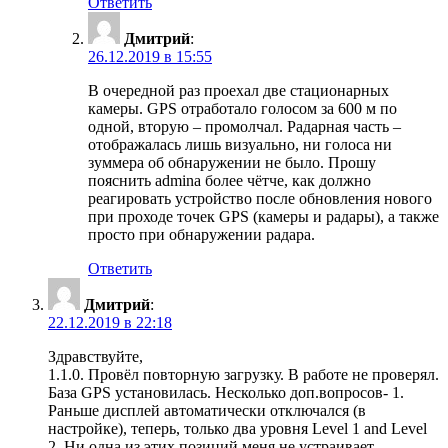
Ответить
Дмитрий
:
26.12.2019 в 15:55
В очередной раз проехал две стационарных
камеры. GPS отработало голосом за 600 м по
одной, вторую – промолчал. Радарная часть –
отображалась лишь визуально, ни голоса ни
зуммера об обнаружении не было. Прошу
пояснить admina более чётче, как должно
реагировать устройство после обновления нового
при проходе точек GPS (камеры и радары), а также
просто при обнаружении радара.
Ответить
Дмитрий
:
22.12.2019 в 22:18
Здравствуйте,
1.1.0. Провёл повторную загрузку. В работе не проверял.
База GPS установилась. Несколько доп.вопросов- 1.
Раньше дисплей автоматически отключался (в
настройке), теперь, только два уровня Level 1 and Level
2. Ни одна из этих позиций меня не устраивает.