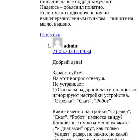
пищания на всё подряд замучают.
Надеюсь – объяснил понятно.
Если нужно видеопояснения по
вышеперечисленным пунктам – пишите на
мыло, вышлю.
Ответить
admin
:
21.05.2020 в 09:34
Добрый день!
Здравствуйте!
На этот вопрос отвечу я.
Не устраивает:
1) Сигналы радарной части полностью
игнорируют настройки устройства.
“Стрелка”, “Скат”, “Робот”
Какие именно настройки “Стрелка”,
“Скат”, “Робот” имеются ввиду?
Конкретные пункты меню укажите.
, “к-диапазон” орут, как только
“увидят” радар, не важно, на какой
скорости, даже если в настройках