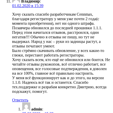
Владимир
:
01.02.2020 в 15:39
Хочу сказать спасибо разработчикам Cennmax,
благодаря регистратору у меня уже почти 2 года(с
момента приобретения), нет ни одного штрафа.
Позавчера обновился до последней прошивки 1.1.1.
Перед этим начитался отзывов, расстроился, один
негатив!!! Обычно я отзывы не пишу, но тут не
выдержал. Народ у нас – руки из задницы растут, а
отзывы печатают умеют.
Было стрёмно скачивать обновление, у всех какие-то
глюки, перестают работать регистраторы.
Хочу сказать всем, кто ещё не обновился или боится. Не
читайте отзывы рукожопов, всё отлично работает, все
оповещения, все голосовые подтверждения, я доволен
на все 100%, главное всё правильно настроить.
У меня всё функционирует как и до этого, на версии
1.1.0. Надеюсь всё так и останется. Спасибо
тех.поддержке и разрабам конкретно Дмитрию, всегда
подскажут, помогут.
Ответить
admin
: