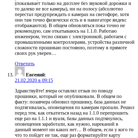
(показывает только на дисплее без звуковой дорожки и
то далеко не все камеры), ни на полосу (абсолютно
перестал предупреждать о камерах на светофоре, хотя
они там точно физически есть и в навигаторе яндекс
отображаются). В общем обновляться пока точно не
рекомендую, сам откатываюсь на 1.1.0. Работаю
инженером, тесно связан с электроникой, работаем с
промышленными контроллерами, устройства различной
сложности прошиваю постоянно, поэтому в прямоте
своих рук уверен…
Ответить
Евгений
:
21.02.2020 в 09:15
Здравствуйте! вчера оставлял отзыв по поводу
прошивки, который не опубликовали. В общем по
факту: позавчера обновил прошивку, база данных не
подтягивалась, оповещения по камерам пропали. Решил
перед тем, как откатиться назад на 1.1.0 перепрошить
еще раз на 1.1.1 и вуаля, базы данных подтянулись,
оповещения заработали, как нужно, нареканий в
данный момент ни каких нет… В общем, если у кого то
что то пойдет не так, еще раз форматируйте карту