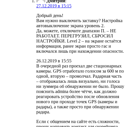
Дмитрий
:
27.12.2019 в 15:15
Добрый день!
Вам нужно выключить заставку? Настройка
автовыключение экрана уровень 2.
Да, можете, отключите диапазон П. – НЕ
РАБОТАЕТ. ПЕРЕГРУЗИЛ, СБРОСИЛ
НАСТРОЙКИ. Level 2 – на экране остаётся
информация, ранее экран просто гас и
включался лишь при нахождении опасности.
26.12.2019 в 15:55
В очередной раз проехал две стационарных
камеры. GPS отработало голосом за 600 м по
одной, вторую – промолчал. Радарная часть
– отображалась лишь визуально, ни голоса
ни зуммера об обнаружении не было. Прошу
пояснить admina более чётче, как должно
реагировать устройство после обновления
нового при проходе точек GPS (камеры и
радары), а также просто при обнаружении
радара.
Если с общением на сайте есть сложности,
прошу направить контакт для скорейшего