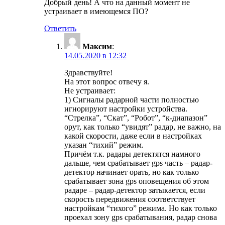
Добрый день! А что на данный момент не
устраивает в имеющемся ПО?
Ответить
Максим
:
14.05.2020 в 12:32
Здравствуйте!
На этот вопрос отвечу я.
Не устраивает:
1) Сигналы радарной части полностью
игнорируют настройки устройства.
“Стрелка”, “Скат”, “Робот”, “к-диапазон”
орут, как только “увидят” радар, не важно, на
какой скорости, даже если в настройках
указан “тихий” режим.
Причём т.к. радары детектятся намного
дальше, чем срабатывает gps часть – радар-
детектор начинает орать, но как только
срабатывает зона gps оповещения об этом
радаре – радар-детектор затыкается, если
скорость передвижения соответствует
настройкам “тихого” режима. Но как только
проехал зону gps срабатывания, радар снова