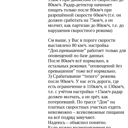
80км/ч. Радар-детектор начинает
пищать только после 80км/ч при
разрешённой скорости 60км/ч (т.е. он
должен сработать на 75км/ч, а он
молчит, как партизан до 80км/ч, т.е. до
нарушения скоростного режима)
См выше, у Вас в пороге скорости
выставлено 80 км/ч. настройка
“Доп.превышение” работает только для
оповещений по базе данных
После 80км/ч всё нормально, в
остальных режимах “оповещений без
превышения” тоже всё нормально.
3) Срабатывание “тихого” режима
после 90км/ч. У нас есть дороги, где
есть ограничение в 110км/ч, и 130км/ч,
т.е. с учётом настройки +15км/ч радар
должен молчать, а он орёт, как
потерпевший. По трассе “Дон” на
платных скоростных участках ездить
невозможно – всевозможные пищания
на всё подряд замучают.
Надеюсь – объяснил понятно.
Если нужно видеопояснения по