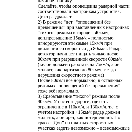
начинает панику.
Сделайте, чтобы оповещения радарной части
соответствовали настройкам устройства.
Дико раздражает…
2) В режиме “нет” “оповещений без
превышения” при выставленных настройках
“тихого” режима в городе – 40км/ч,
доп.превышение 15км/ч – полностью
игнорируются эти самые 15км/ч при
движении со скоростью до 80км/ч. Радар-
детектор начинает пищать только после
80км/ч при разрешённой скорости 60км/ч
(т.е. он должен сработать на 75км/ч, а он
молчит, как партизан до 80км/ч, т.е. до
нарушения скоростного режима)
После 80км/ч всё нормально, в остальных
режимах “оповещений без превышения”
тоже всё нормально.
3) Срабатывание “тихого” режима после
90км/ч. У нас есть дороги, где есть
ограничение в 110км/ч, и 130км/ч, т.е. с
учётом настройки +15км/ч радар должен
молчать, а он орёт, как потерпевший. По
трассе “Дон” на платных скоростных
участках ездить невозможно – всевозможные