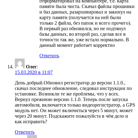
отформатировал на компьютере, т.е. карта
памяти была чиста. Скачал файлы прошивки
и баз данных, разархивировал и закинул на
карту памяти (получается на ней были
только 2 файла, без папок и всего прочего).
В первый раз обновился, но не подтянул
базы данных, во второй раз, сделав все в
точности так же, уже встало нормально. В
данный момент работает корректно
Ответить
Олег
:
15.03.2020 в 11:07
День добрый.Обновил регистратор до версии 1.1.0.,
скачал последнее обновление, следовал инструкции по
установке. Возникли те же проблемы, что у всех.
Вернул прежнюю версию 1.1.0. Теперь после запуска
автомобиля, включается только видеорегистратор, а GPS
модуль нет. Он может включиться через 5 минут, может
через 20 минут. Подскажите пожалуйста в чём дело и
как исправить?
Ответить