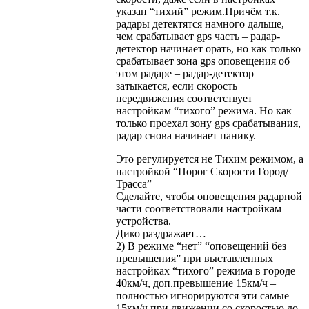
указан “тихий” режим.Причём т.к.
радары детектятся намного дальше,
чем срабатывает gps часть – радар-
детектор начинает орать, но как только
срабатывает зона gps оповещения об
этом радаре – радар-детектор
затыкается, если скорость
передвижения соответствует
настройкам “тихого” режима. Но как
только проехал зону gps срабатывания,
радар снова начинает панику.
Это регулируется не Тихим режимом, а
настройкой “Порог Скорости Город/
Трасса”
Сделайте, чтобы оповещения радарной
части соответствовали настройкам
устройства.
Дико раздражает…
2) В режиме “нет” “оповещений без
превышения” при выставленных
настройках “тихого” режима в городе –
40км/ч, доп.превышение 15км/ч –
полностью игнорируются эти самые
15км/ч при движении со скоростью до