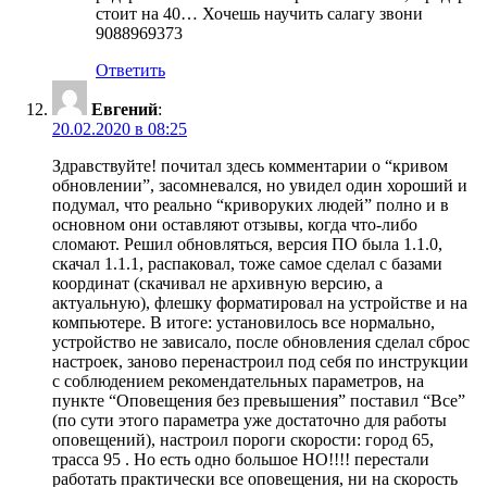
стоит на 40… Хочешь научить салагу звони
9088969373
Ответить
Евгений
:
20.02.2020 в 08:25
Здравствуйте! почитал здесь комментарии о “кривом
обновлении”, засомневался, но увидел один хороший и
подумал, что реально “криворуких людей” полно и в
основном они оставляют отзывы, когда что-либо
сломают. Решил обновляться, версия ПО была 1.1.0,
скачал 1.1.1, распаковал, тоже самое сделал с базами
координат (скачивал не архивную версию, а
актуальную), флешку форматировал на устройстве и на
компьютере. В итоге: установилось все нормально,
устройство не зависало, после обновления сделал сброс
настроек, заново перенастроил под себя по инструкции
с соблюдением рекомендательных параметров, на
пункте “Оповещения без превышения” поставил “Все”
(по сути этого параметра уже достаточно для работы
оповещений), настроил пороги скорости: город 65,
трасса 95 . Но есть одно большое НО!!!! перестали
работать практически все оповещения, ни на скорость