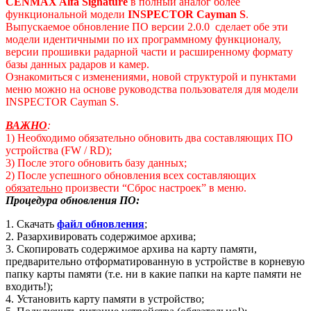
CENMAX A
lfa
Signature
в полный аналог более
функциональной модели
INSPECTOR
Cayman
S
.
Выпускаемое обновление ПО версии 2.0.0 сделает обе эти
модели идентичными по их программному функционалу,
версии прошивки радарной части и расширенному формату
базы данных радаров и камер.
Ознакомиться с изменениями, новой структурой и пунктами
меню можно на основе руководства пользователя для модели
INSPECTOR Cayman S.
ВАЖНО
:
1) Необходимо обязательно обновить два составляющих ПО
устройства (FW / RD);
3) После этого обновить базу данных;
2) После успешного обновления всех составляющих
обязательно
произвести “Сброс настроек” в меню.
Процедура обновления ПО:
1. Скачать
файл обновления
;
2. Разархивировать содержимое архива;
3. Скопировать содержимое архива на карту памяти,
предварительно отформатированную в устройстве в корневую
папку карты памяти (т.е. ни в какие папки на карте памяти не
входить!);
4. Установить карту памяти в устройство;