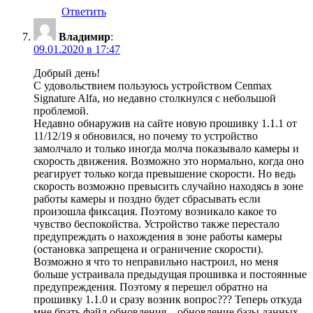
Ответить
Владимир
:
09.01.2020 в 17:47
Добрый день!
С удовольствием пользуюсь устройством Cenmax
Signature Alfa, но недавно столкнулся с небольшой
проблемой.
Недавно обнаружив на сайте новую прошивку 1.1.1 от
11/12/19 я обновился, но почему то устройство
замолчало и только иногда молча показывало камеры и
скорость движения. Возможно это нормально, когда оно
реагирует только когда превышение скорости. Но ведь
скорость возможно превысить случайно находясь в зоне
работы камеры и поздно будет сбрасывать если
произошла фиксация. Поэтому возникало какое то
чувство беспокойства. Устройство также перестало
предупреждать о нахождения в зоне работы камеры
(остановка запрещена и ограничение скорости).
Возможно я что то неправильно настроил, но меня
больше устраивала предыдущая прошивка и постоянные
предупреждения. Поэтому я перешел обратно на
прошивку 1.1.0 и сразу возник вопрос??? Теперь откуда
мне брать файл обновления – обновление базы данных