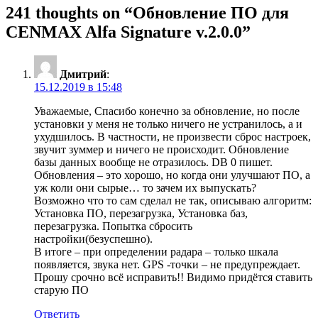
241 thoughts on “
Обновление ПО для
CENMAX Alfa Signature v.2.0.0
”
Дмитрий
:
15.12.2019 в 15:48
Уважаемые, Спасибо конечно за обновление, но после
установки у меня не только ничего не устранилось, а и
ухудшилось. В частности, не произвести сброс настроек,
звучит зуммер и ничего не происходит. Обновление
базы данных вообще не отразилось. DB 0 пишет.
Обновления – это хорошо, но когда они улучшают ПО, а
уж коли они сырые… то зачем их выпускать?
Возможно что то сам сделал не так, описываю алгоритм:
Установка ПО, перезагрузка, Установка баз,
перезагрузка. Попытка сбросить
настройки(безуспешно).
В итоге – при определении радара – только шкала
появляется, звука нет. GPS -точки – не предупреждает.
Прошу срочно всё исправить!! Видимо придётся ставить
старую ПО
Ответить