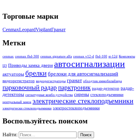
Торговые марки
Cenmax
Leopard
Vigilant
Гранат
Метки
cenmax
cenmax fhd-300
cenmax signature alfa
cenmax v12-d
fhd-100
st-12d
Комплекты
автосигнализации
Приводы замка двери
ЦЗ
брелки
брелоки для автосигнализаций
актуаторы
гранат
видеорегистратор
видеорегистраторы
обходчик иммобилайзера
парковочный радар
парктроник
радар-
радар-детектор
детекторы
сирены
стеклоподъемники
сигнатурные комбо-устройства
электрические стеклоподъемники
центральный замок
электростеклоподъемники
электрически стеклоподъемники
Воспользуйтесь поиском
Найти: