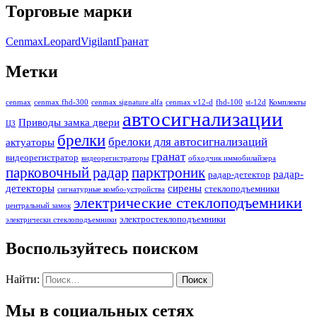
Торговые марки
Cenmax
Leopard
Vigilant
Гранат
Метки
cenmax
cenmax fhd-300
cenmax signature alfa
cenmax v12-d
fhd-100
st-12d
Комплекты
автосигнализации
Приводы замка двери
ЦЗ
брелки
брелоки для автосигнализаций
актуаторы
гранат
видеорегистратор
видеорегистраторы
обходчик иммобилайзера
парковочный радар
парктроник
радар-
радар-детектор
детекторы
сирены
стеклоподъемники
сигнатурные комбо-устройства
электрические стеклоподъемники
центральный замок
электростеклоподъемники
электрически стеклоподъемники
Воспользуйтесь поиском
Найти:
Мы в социальных сетях