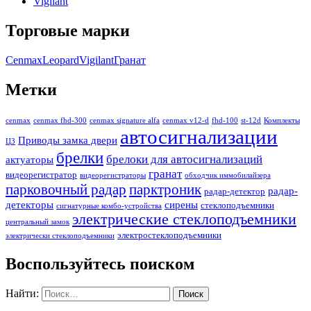
Vigilant
Торговые марки
Cenmax
Leopard
Vigilant
Гранат
Метки
cenmax
cenmax fhd-300
cenmax signature alfa
cenmax v12-d
fhd-100
st-12d
Комплекты
автосигнализации
Приводы замка двери
ЦЗ
брелки
брелоки для автосигнализаций
актуаторы
гранат
видеорегистратор
видеорегистраторы
обходчик иммобилайзера
парковочный радар
парктроник
радар-
радар-детектор
детекторы
сирены
стеклоподъемники
сигнатурные комбо-устройства
электрические стеклоподъемники
центральный замок
электростеклоподъемники
электрически стеклоподъемники
Воспользуйтесь поиском
Найти: