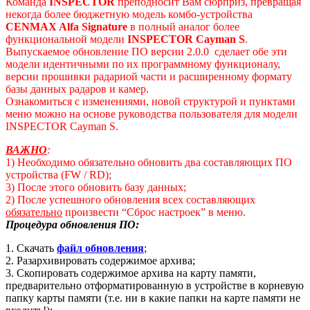
Команда
INSPECTOR
преподносит Вам сюрприз, превращая
некогда более бюджетную модель комбо-устройства
CENMAX A
lfa
Signature
в полный аналог более
функциональной модели
INSPECTOR
Cayman
S
.
Выпускаемое обновление ПО версии 2.0.0 сделает обе эти
модели идентичными по их программному функционалу,
версии прошивки радарной части и расширенному формату
базы данных радаров и камер.
Ознакомиться с изменениями, новой структурой и пунктами
меню можно на основе руководства пользователя для модели
INSPECTOR Cayman S.
ВАЖНО
:
1) Необходимо обязательно обновить два составляющих ПО
устройства (FW / RD);
3) После этого обновить базу данных;
2) После успешного обновления всех составляющих
обязательно
произвести “Сброс настроек” в меню.
Процедура обновления ПО:
1. Скачать
файл обновления
;
2. Разархивировать содержимое архива;
3. Скопировать содержимое архива на карту памяти,
предварительно отформатированную в устройстве в корневую
папку карты памяти (т.е. ни в какие папки на карте памяти не