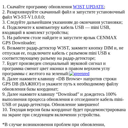
1. Скачайте программу обновления
W3ST UPDATE
;
2. Разархивируйте скачанный файл и запустите установочный
файл W3-ST-V1.0.0.0;
3. Следуйте дальнейшим указаниям до окончания установки;
4. Подключите к компьютеру кабель USB — mini USB,
входящий в комплект устройства;
5. На рабочем столе найдите и запустите ярлык CENMAX
GPS Downloader;
6. Возьмите радар-детектор W3ST, зажмите кнопку DIM и, не
отпуская ее, подключите кабель с разъемом mini USB к
соответствующему разъему на радар-детекторе;
7. Будет произведен специальный звуковой сигнал и
программа сменит цвет иконки в правом верхнем углу
программы с желтого на зеленый:
8. Далее нажмите клавишу «DB Browse» напротив строки
GPS DB (ВАЖНО!) и укажите путь к необходимому файлу
обновления базы координат;
9. Далее нажмите клавишу “Download” и дождитесь 100%
выполнения процесса обновления и отсоедините кабель mini-
USB от радар-детектора. Обновление завершено!
10. Текущая версия базы координат будет продемонстрирована
на экране при следующем включении устройства.
*В случае возникновения проблем при обновлении,