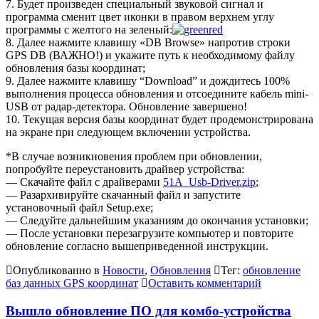
7. Будет произведен специальный звуковой сигнал и
программа сменит цвет иконки в правом верхнем углу
программы с желтого на зеленый:
8. Далее нажмите клавишу «DB Browse» напротив строки
GPS DB (ВАЖНО!) и укажите путь к необходимому файлу
обновления базы координат;
9. Далее нажмите клавишу “Download” и дождитесь 100%
выполнения процесса обновления и отсоедините кабель mini-
USB от радар-детектора. Обновление завершено!
10. Текущая версия базы координат будет продемонстрирована
на экране при следующем включении устройства.
*В случае возникновения проблем при обновлении,
попробуйте переустановить драйвер устройства:
— Скачайте файл с драйверами
51A_Usb-Driver.zip
;
— Разархивируйте скачанный файл и запустите
установочный файл Setup.exe;
— Следуйте дальнейшим указаниям до окончания установки;
— После установки перезагрузите компьютер и повторите
обновление согласно вышеприведенной инструкции.
Опубликованно в
Новости
,
Обновления
Тег:
обновление
баз данных GPS координат
Оставить комментарий
Вышло обновление ПО для комбо-устройства