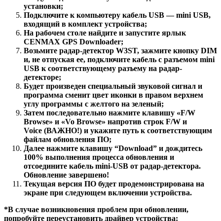
установки;
Подключите к компьютеру кабель USB — mini USB,
входящий в комплект устройства;
На рабочем столе найдите и запустите ярлык
CENMAX GPS Downloader;
Возьмите радар-детектор W3ST, зажмите кнопку DIM
и, не отпуская ее, подключите кабель с разъемом mini
USB к соответствующему разъему на радар-
детекторе;
Будет произведен специальный звуковой сигнал и
программа сменит цвет иконки в правом верхнем
углу программы с желтого на зеленый;
Затем последовательно нажмите клавишу «F/W
Browse» и «Vo Browse» напротив строк F/W и
Voice (ВАЖНО!) и укажите путь к соответствующим
файлам обновления ПО;
Далее нажмите клавишу “Download” и дождитесь
100% выполнения процесса обновления и
отсоедините кабель mini-USB от радар-детектора.
Обновление завершено!
Текущая версия ПО будет продемонстрирована на
экране при следующем включении устройства.
*В случае возникновения проблем при обновлении,
попробуйте переустановить драйвер устройства: