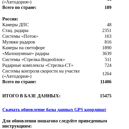
(«Автодория»)
Всего по стране:
189
Россия:
Камеры ДПС
48
Стац. радары
2351
Системы «Поток»
163
Муляжи радаров
816
Камеры на светофоре
1890
«Малошумные» радары
3639
Системы «Стрелка-Видеоблок»
511
Радарные комплексы «Стрелка-СТ»
724
Системы контроля скорости на участке
1264
(«Автодория»)
Всего по стране:
11406
ИТОГО В БАЗЕ ДАННЫХ:
15475
Скачать обновление базы данных GPS координат
Для обновления пошагово следуйте приведенным
инструкциям: