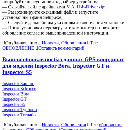
попробуйте переустановить драйвер устройства:
— Скачайте файл с драйверами
51A_Usb-Driver.zip
;
— Разархивируйте скачанный файл и запустите
установочный файл Setup.exe;
— Следуйте дальнейшим указаниям до окончания установки;
— После установки перезагрузите компьютер и повторите
обновление согласно вышеприведенной инструкции.
Опубликованно в
Новости
,
Обновления
Тег:
ОБНОВЛЕНИЕ
Оставить комментарий
Вышли обновления баз данных GPS координат
для моделей Inspector Bora, Inspector GT и
Inspector S5
Inspector Samum
Inspector Scirocco
Inspector Bora
Inspector GT
Inspector S5
Inspector Typhoon
Inspector Tornado
Опубликованно в
Новости
,
Обновления
Тег:
обновление
баз данных GPS координат
Оставить комментарий