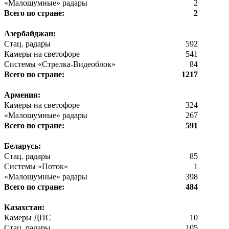
«Малошумные» радары
2
Всего по стране:
2
Азербайджан:
Стац. радары
592
Камеры на светофоре
541
Системы «Стрелка-Видеоблок»
84
Всего по стране:
1217
Армения:
Камеры на светофоре
324
«Малошумные» радары
267
Всего по стране:
591
Беларусь:
Стац. радары
85
Системы «Поток»
1
«Малошумные» радары
398
Всего по стране:
484
Казахстан:
Камеры ДПС
10
Стац. радары
105