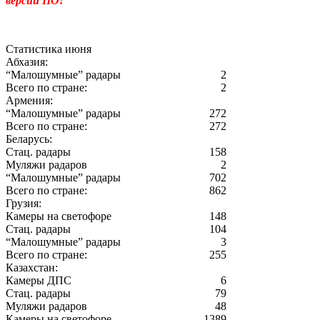
версий ПО!
Статистика июня
Абхазия:
“Малошумные” радары
2
Всего по стране:
2
Армения:
“Малошумные” радары
272
Всего по стране:
272
Беларусь:
Стац. радары
158
Муляжи радаров
2
“Малошумные” радары
702
Всего по стране:
862
Грузия:
Камеры на светофоре
148
Стац. радары
104
“Малошумные” радары
3
Всего по стране:
255
Казахстан:
Камеры ДПС
6
Стац. радары
79
Муляжи радаров
48
Камеры на светофоре
1389