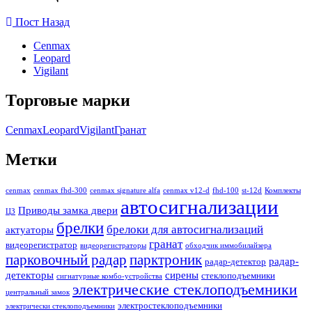
Пост Назад
Cenmax
Leopard
Vigilant
Торговые марки
Cenmax
Leopard
Vigilant
Гранат
Метки
cenmax
cenmax fhd-300
cenmax signature alfa
cenmax v12-d
fhd-100
st-12d
Комплекты
автосигнализации
Приводы замка двери
ЦЗ
брелки
брелоки для автосигнализаций
актуаторы
гранат
видеорегистратор
видеорегистраторы
обходчик иммобилайзера
парковочный радар
парктроник
радар-
радар-детектор
детекторы
сирены
стеклоподъемники
сигнатурные комбо-устройства
электрические стеклоподъемники
центральный замок
электростеклоподъемники
электрически стеклоподъемники