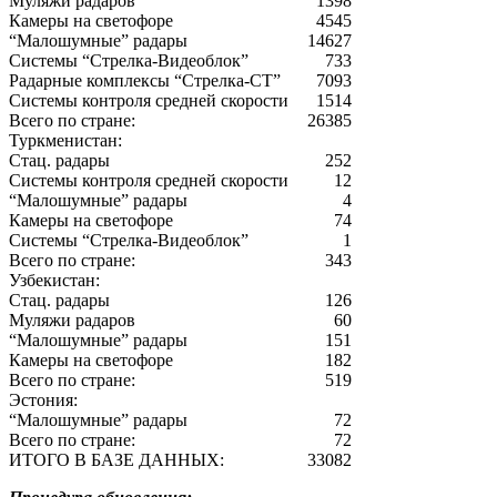
Муляжи радаров
1398
Камеры на светофоре
4545
“Малошумные” радары
14627
Системы “Стрелка-Видеоблок”
733
Радарные комплексы “Стрелка-СТ”
7093
Системы контроля средней скорости
1514
Всего по стране:
26385
Туркменистан:
Стац. радары
252
Системы контроля средней скорости
12
“Малошумные” радары
4
Камеры на светофоре
74
Системы “Стрелка-Видеоблок”
1
Всего по стране:
343
Узбекистан:
Стац. радары
126
Муляжи радаров
60
“Малошумные” радары
151
Камеры на светофоре
182
Всего по стране:
519
Эстония:
“Малошумные” радары
72
Всего по стране:
72
ИТОГО В БАЗЕ ДАННЫХ:
33082