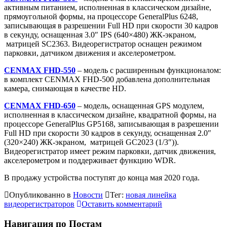
активным питанием, исполненная в классическом дизайне,
прямоугольной формы, на процессоре GeneralPlus 6248,
записывающая в разрешении Full HD при скорости 30 кадров
в секунду, оснащенная 3.0″ IPS (640×480) ЖК-экраном,
матрицей SС2363. Видеорегистратор оснащен режимом
парковки, датчиком движения и акселерометром.
CENMAX FHD-550
– модель с расширенным функционалом:
в комплект CENMAX FHD-500 добавлена дополнительная
камера, снимающая в качестве HD.
CENMAX FHD-650
– модель, оснащенная GPS модулем,
исполненная в классическом дизайне, квадратной формы, на
процессоре GeneralPlus GP5168, записывающая в разрешении
Full HD при скорости 30 кадров в секунду, оснащенная 2.0″
(320×240) ЖК-экраном, матрицей GC2023 (1/3″)).
Видеорегистратор имеет режим парковки, датчик движения,
акселерометром и поддерживает функцию WDR.
В продажу устройства поступят до конца мая 2020 года.
Опубликованно в
Новости
Тег:
новая линейка
видеорегистраторов
Оставить комментарий
Навигация по Постам