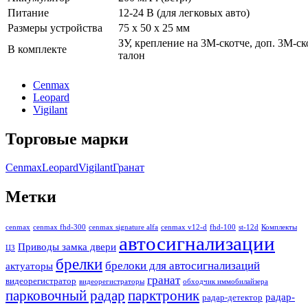
Питание
12-24 В (для легковых авто)
Размеры устройства
75 х 50 х 25 мм
ЗУ, крепление на 3М-скотче, доп. 3М-ск
В комплекте
талон
Cenmax
Leopard
Vigilant
Торговые марки
Cenmax
Leopard
Vigilant
Гранат
Метки
cenmax
cenmax fhd-300
cenmax signature alfa
cenmax v12-d
fhd-100
st-12d
Комплекты
автосигнализации
Приводы замка двери
ЦЗ
брелки
брелоки для автосигнализаций
актуаторы
гранат
видеорегистратор
видеорегистраторы
обходчик иммобилайзера
парковочный радар
парктроник
радар-
радар-детектор