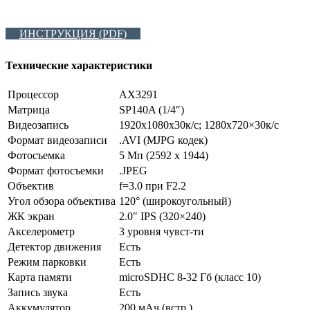
ИНСТРУКЦИЯ (PDF)
Технические характеристики
Процессор
AX3291
Матрица
SP140A (1/4″)
Видеозапись
1920х1080х30к/с; 1280х720×30к/с
Формат видеозаписи
.AVI (MJPG кодек)
Фотосъемка
5 Мп (2592 x 1944)
Формат фотосъемки
.JPEG
Объектив
f=3.0 при F2.2
Угол обзора объектива
120° (широкоугольный)
ЖК экран
2.0″ IPS (320×240)
Акселерометр
3 уровня чувст-ти
Детектор движения
Есть
Режим парковки
Есть
Карта памяти
microSDHC 8-32 Гб (класс 10)
Запись звука
Есть
Аккумулятор
200 мАч (встр.)