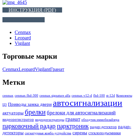
ИНСТРУКЦИЯ (PDF)
ГДЕ КУПИТЬ
Cenmax
Leopard
Vigilant
Торговые марки
Cenmax
Leopard
Vigilant
Гранат
Метки
cenmax
cenmax fhd-300
cenmax signature alfa
cenmax v12-d
fhd-100
st-12d
Комплекты
автосигнализации
Приводы замка двери
ЦЗ
брелки
брелоки для автосигнализаций
актуаторы
гранат
видеорегистратор
видеорегистраторы
обходчик иммобилайзера
парковочный радар
парктроник
радар-
радар-детектор
детекторы
сирены
стеклоподъемники
сигнатурные комбо-устройства