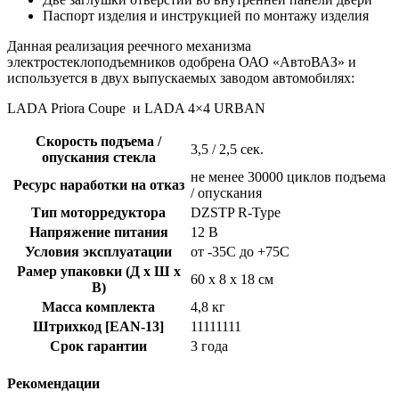
Паспорт изделия и инструкцией по монтажу изделия
Данная реализация реечного механизма
электростеклоподъемников одобрена ОАО «АвтоВАЗ» и
используется в двух выпускаемых заводом автомобилях:
LADA Priora Coupe и LADA 4×4 URBAN
Скорость подъема /
3,5 / 2,5 сек.
опускания стекла
не менее 30000 циклов подъема
Ресурс наработки на отказ
/ опускания
Тип моторредуктора
DZSTP R-Type
Напряжение питания
12 В
Условия эксплуатации
от -35С до +75С
Рамер упаковки (Д х Ш х
60 х 8 х 18 см
В)
Масса комплекта
4,8 кг
Штрихкод [EAN-13]
11111111
Срок гарантии
3 года
Рекомендации