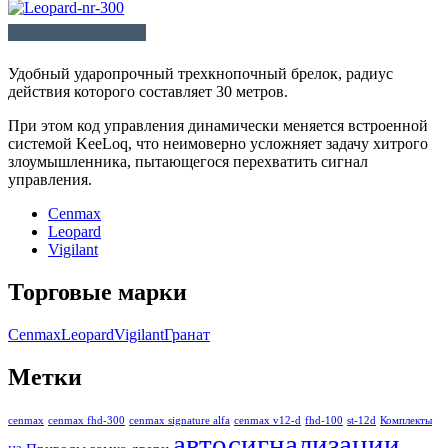
ГДЕ КУПИТЬ
Удобный ударопрочный трехкнопочный брелок, радиус
действия которого составляет 30 метров.
При этом код управления динамически меняется встроенной
системой KeeLoq, что неимоверно усложняет задачу хитрого
злоумышленника, пытающегося перехватить сигнал
управления.
Cenmax
Leopard
Vigilant
Торговые марки
Cenmax
Leopard
Vigilant
Гранат
Метки
cenmax
cenmax fhd-300
cenmax signature alfa
cenmax v12-d
fhd-100
st-12d
Комплекты
автосигнализации