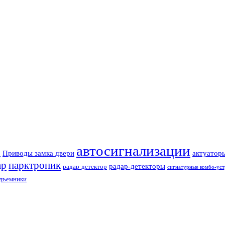
автосигнализации
Приводы замка двери
актуатор
З
ар
парктроник
радар-детекторы
радар-детектор
сигнатурные комбо-уст
одъемники