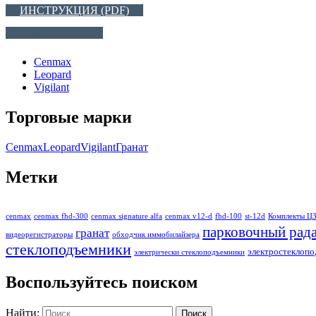
ИНСТРУКЦИЯ (PDF)
ГДЕ КУПИТЬ
Cenmax
Leopard
Vigilant
Торговые марки
Cenmax
Leopard
Vigilant
Гранат
Метки
cenmax
cenmax fhd-300
cenmax signature alfa
cenmax v12-d
fhd-100
st-12d
Комплекты Ц
парковочный рад
гранат
видеорегистраторы
обходчик иммобилайзера
стеклоподъемники
электростеклоп
электрически стеклоподъемники
Воспользуйтесь поиском
Найти: