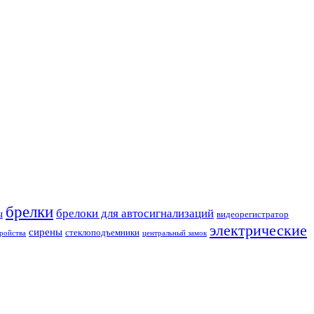
брелки
брелоки для автосигнализаций
ы
видеорегистратор
электрические
сирены
стеклоподъемники
ройства
центральный замок