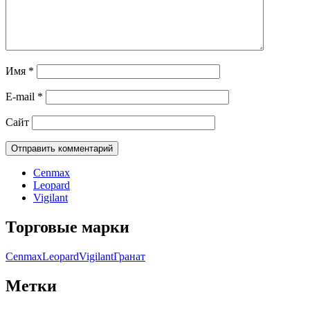
Имя
*
E-mail
*
Сайт
Cenmax
Leopard
Vigilant
Торговые марки
Cenmax
Leopard
Vigilant
Гранат
Метки